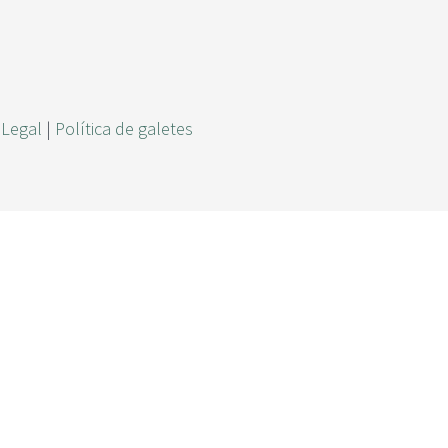
r
c
a
 Legal
|
Política de galetes