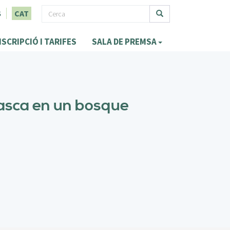
F
S
CAT
o
Cerca
NSCRIPCIÓ I TARIFES
SALA DE PREMSA
r
m
u
l
arasca en un bosque
a
r
i
d
e
c
e