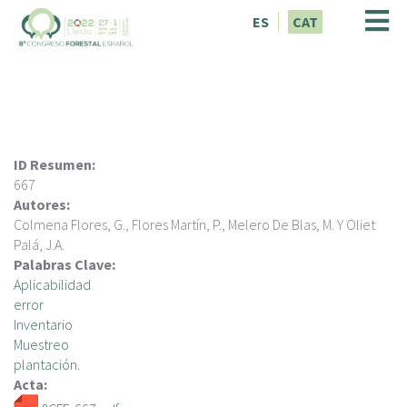
V
ES
CAT
é
s
a
l
c
o
n
ID Resumen:
t
667
i
Autores:
n
Colmena Flores, G., Flores Martín, P., Melero De Blas, M. Y Oliet
g
Palá, J.A.
u
Palabras Clave:
t
Aplicabilidad
error
Inventario
Muestreo
plantación.
Acta: