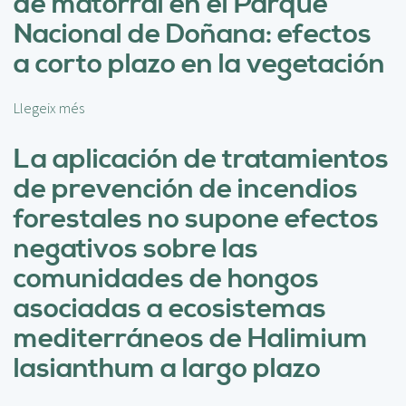
de matorral en el Parque
r
Nacional de Doñana: efectos
o
y
a corto plazo en la vegetación
e
c
Llegeix més
s
t
o
o
b
La aplicación de tratamientos
O
r
p
de prevención de incendios
e
e
E
forestales no supone efectos
n
l
2
negativos sobre las
u
p
s
comunidades de hongos
r
o
e
asociadas a ecosistemas
d
s
e
mediterráneos de Halimium
e
l
r
lasianthum a largo plazo
f
v
u
e