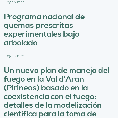
e
:
Llegeix més
s
g
L
o
o
e
b
Programa nacional de
p
c
r
quemas prescritas
r
c
e
e
i
L
experimentales bajo
s
o
a
arbolado
c
n
a
r
e
p
i
s
l
Llegeix més
s
t
a
i
o
o
p
c
b
Un nuevo plan de manejo del
p
r
a
r
a
fuego en la Val d’Aran
e
c
e
r
n
i
P
(Pirineos) basado en la
a
d
ó
r
r
coexistencia con el fuego:
i
n
o
e
d
d
g
detalles de la modelización
s
a
e
r
t
científica para la toma de
s
t
a
a
e
r