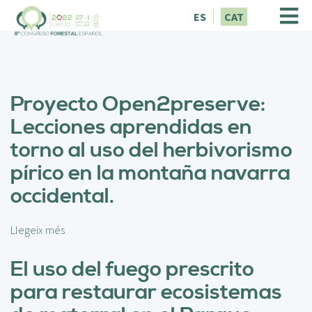
V
ES
CAT
é
s
a
l
c
Proyecto Open2preserve:
o
n
Lecciones aprendidas en
t
torno al uso del herbivorismo
i
n
pírico en la montaña navarra
g
occidental.
u
t
Llegeix més
s
o
b
El uso del fuego prescrito
r
para restaurar ecosistemas
e
P