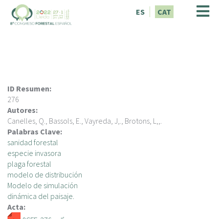
V
ES
CAT
é
s
a
l
c
o
n
ID Resumen:
t
276
i
Autores:
n
Canelles, Q., Bassols, E., Vayreda, J,., Brotons, L,,.
g
Palabras Clave:
u
sanidad forestal
t
especie invasora
plaga forestal
modelo de distribución
Modelo de simulación
dinámica del paisaje.
Acta: