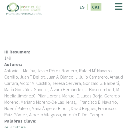
V
ES
CAT
é
s
a
l
c
o
n
ID Resumen:
t
149
i
Autores:
n
Antonio J. Molina, Javier Pérez-Romero, Rafael Mª Navarro-
g
Cerrillo, Juan F. Bellot, Juan A. Blanco, J. Julio Camarero, Arnaud
u
Carrara, Víctor M. Castillo, Teresa Cervera, Gonzalo G. Barberá,
t
María González-Sanchis, Álvaro Hernández, J. Bosco Imbert, M.
Noelia Jiménez0, Pilar Llorens, Manuel E. Lucas-Borja, Gerardo
Moreno, Mariano Moreno-De Las Heras,,, Francisco B. Navarro,
Noemí Palero, María Ángeles Ripoll, David Regües, Francisco J.
Ruiz-Gómez, Alberto Vilagrosa, Antonio D. Del Campo
Palabras Clave:
selvicultura