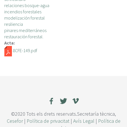
relaciones bosque-agua
incendios forestales
modelización forestal
resiliencia
pinares mediterráneos
restauración forestal.
Acta:
8CFE-149.pdf
©2020 Tots els drets reservats.Secretaría tècnica,
Cesefor
|
Política de privacitat
|
Avís Legal
|
Política de