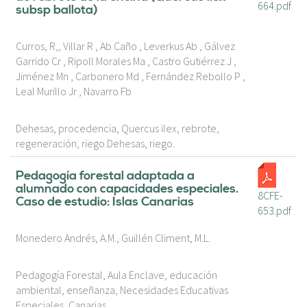
664.pdf
subsp ballota)
Curros, R,, Villar R , Ab Caño , Leverkus Ab , Gálvez
Garrido Cr , Ripoll Morales Ma , Castro Gutiérrez J ,
Jiménez Mn , Carbonero Md , Fernández Rebollo P ,
Leal Murillo Jr , Navarro Fb
Dehesas, procedencia, Quercus ilex, rebrote,
regeneración, riego.Dehesas, riego.
Pedagogía forestal adaptada a
alumnado con capacidades especiales.
8CFE-
Caso de estudio: Islas Canarias
653.pdf
Monedero Andrés, A.M., Guillén Climent, M.L.
Pedagogía Forestal, Aula Enclave, educación
ambiental, enseñanza, Necesidades Educativas
Especiales, Canarias.