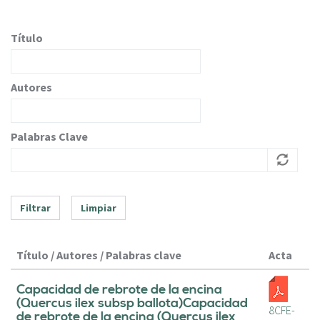
c
i
p
Título
a
l
Autores
Palabras Clave
Filtrar
Limpiar
Título / Autores / Palabras clave
Acta
Capacidad de rebrote de la encina
(Quercus ilex subsp ballota)Capacidad
8CFE-
de rebrote de la encina (Quercus ilex