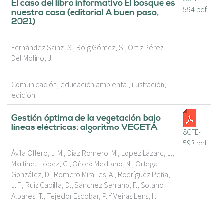
El caso del libro informativo El bosque es
594.pdf
nuestra casa (editorial A buen paso,
2021)
Fernández Sainz, S., Roig Gómez, S., Ortiz Pérez
Del Molino, J.
Comunicación, educación ambiental, ilustración,
edición.
Gestión óptima de la vegetación bajo
líneas eléctricas: algoritmo VEGETA
8CFE-
593.pdf
Ávila Ollero, J. M., Díaz Romero, M., López Lázaro, J.,
Martínez López, G., Oñoro Medrano, N., Ortega
González, D., Romero Miralles, A., Rodríguez Peña,
J. F., Ruiz Capilla, D., Sánchez Serrano, F., Solano
Albares, T., Tejedor Escobar, P. Y Veiras Lens, I..