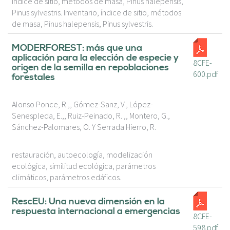
índice de sitio, métodos de masa, Pinus halepensis,
Pinus sylvestris. Inventario, índice de sitio, métodos
de masa, Pinus halepensis, Pinus sylvestris.
MODERFOREST: más que una
aplicación para la elección de especie y
8CFE-
origen de la semilla en repoblaciones
600.pdf
forestales
Alonso Ponce, R.,, Gómez-Sanz, V., López-
Senespleda, E.,, Ruiz-Peinado, R. ,, Montero, G.,
Sánchez-Palomares, O. Y Serrada Hierro, R.
restauración, autoecología, modelización
ecológica, similitud ecológica, parámetros
climáticos, parámetros edáficos.
RescEU: Una nueva dimensión en la
respuesta internacional a emergencias
8CFE-
598.pdf