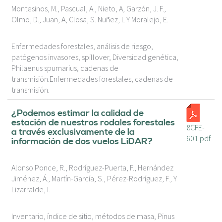
Montesinos, M., Pascual, A., Nieto, A, Garzón, J. F.,
Olmo, D., Juan, A, Closa, S. Nuñez, L Y Moralejo, E.
Enfermedades forestales, análisis de riesgo,
patógenos invasores, spillover, Diversidad genética,
Philaenus spumarius, cadenas de
transmisión.Enfermedades forestales, cadenas de
transmisión.
¿Podemos estimar la calidad de
estación de nuestros rodales forestales
8CFE-
a través exclusivamente de la
601.pdf
información de dos vuelos LiDAR?
Alonso Ponce, R., Rodríguez-Puerta, F., Hernández
Jiménez, Á., Martín-García, S., Pérez-Rodríguez, F., Y
Lizarralde, I.
Inventario, índice de sitio, métodos de masa, Pinus