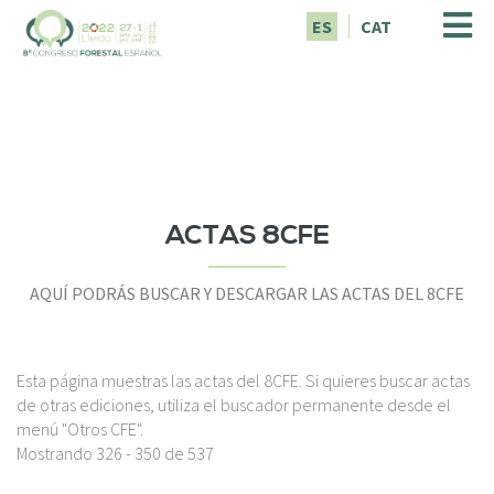
P
ES
CAT
a
s
a
r
a
l
c
o
n
ACTAS 8CFE
t
e
AQUÍ PODRÁS BUSCAR Y DESCARGAR LAS ACTAS DEL 8CFE
n
i
d
o
Esta página muestras las actas del 8CFE. Si quieres buscar actas
p
de otras ediciones, utiliza el buscador permanente desde el
r
menú "Otros CFE".
i
Mostrando 326 - 350 de 537
n