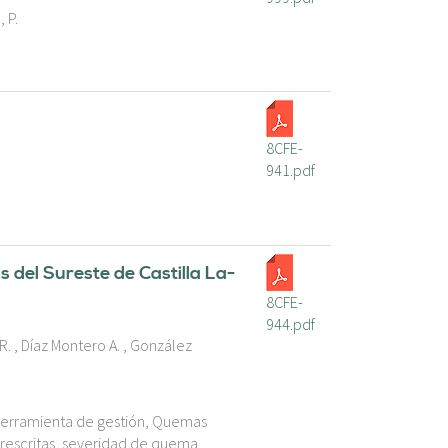
, P.
8CFE-
941.pdf
s del Sureste de Castilla La-
8CFE-
944.pdf
R. , Díaz Montero A. , González
Herramienta de gestión, Quemas
rescritas, severidad de quema,