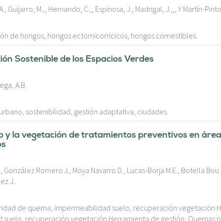
Guijarro, M.,, Hernando, C.,, Espinosa, J., Madrigal, J.,,, Y Martín-Pinto
ión de hongos, hongos ectomicorrícicos, hongos comestibles.
ión Sostenible de los Espacios Verdes
ega, A.B.
urbano, sostenibilidad, gestión adaptativa, ciudades.
o y la vegetación de tratamientos preventivos en área
os
P., González Romero J., Moya Navarro D., Lucas-Borja M.E., Botella Bou 
z J..
eridad de quema, impermeabilidad suelo, recuperación vegetación.
d suelo, recuperación vegetación.Herramienta de gestión, Quemas p