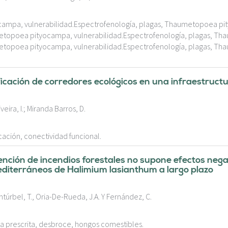
campa, vulnerabilidad.Espectrofenología, plagas, Thaumetopoea p
metopoea pityocampa, vulnerabilidad.Espectrofenología, plagas, 
metopoea pityocampa, vulnerabilidad.Espectrofenología, plagas, 
icación de corredores ecológicos en una infraestruct
eira, I.; Miranda Barros, D.
cación, conectividad funcional.
ención de incendios forestales no supone efectos neg
diterráneos de Halimium lasianthum a largo plazo
ntúrbel, T., Oria-De-Rueda, J.A. Y Fernández, C.
 prescrita, desbroce, hongos comestibles.