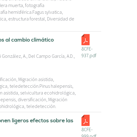
dera muerta, fotografía
afía hemisférica.Fagus sylvatica,
ca, estructura forestal, Diversidad de
s al cambio climático
8CFE-
937.pdf
i González, A., Del Campo García, A.D.,
ficación, Migración asistida,
ógica, teledetección.Pinus halepensis,
n asistida, selvicultura ecohidrológica,
epensis, diversificación, Migración
ecohidrológica, teledetección.
nen ligeros efectos sobre las
8CFE-
999.pdf