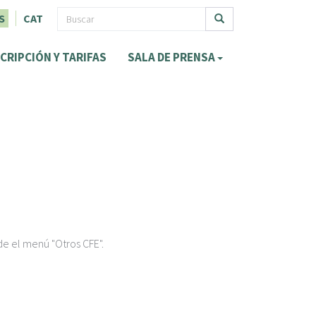
F
S
CAT
o
Buscar
CRIPCIÓN Y TARIFAS
SALA DE PRENSA
r
m
u
l
a
r
i
o
de el menú "Otros CFE".
d
e
b