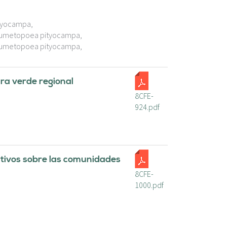
ityocampa,
Thaumetopoea pityocampa,
Thaumetopoea pityocampa,
ura verde regional
8CFE-
924.pdf
ativos sobre las comunidades
8CFE-
1000.pdf