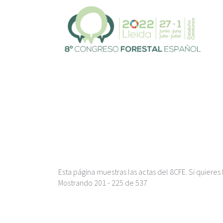
P
a
s
a
r
a
l
c
o
n
t
e
n
i
d
o
Esta página muestras las actas del 8CFE. Si quiere
p
Mostrando 201 - 225 de 537
r
i
n