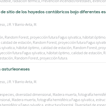
tible, radiación térmica, Prevención incendios forestales, extinción
e de sitio de los hayedos cantábricos bajo diferentes 
o, J.R. Y Barrio-Anta, M.
ión, Random Forest, proyección futura.Fagus sylvatica, hábitat óptim
, calidad de estación, Random Forest, proyección futura.Fagus sylvati
sylvatica, hábitat óptimo, calidad de estación, Random Forest, proye
ección futura.Fagus sylvatica, hábitat óptimo, calidad de estación,
e estación, Random Forest, proyección futura.
s asturleoneses
o, J.R. Y Barrio-Anta, M.
e especies, diversidad dimensional, Madera muerta, fotografía hemisfér
sional, Madera muerta, fotografía hemisférica.Fagus sylvatica, estruc
 hemisférica.Fagus sylvatica, estructura forestal, Diversidad de espe