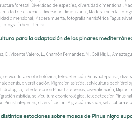
tructura forestal, Diversidad de especies, diversidad dimensional, Ma
Diversidad de especies, diversidad dimensional, Madera muerta, fotogr
sidad dimensional, Madera muerta, fotografía hemisférica.Fagus sylvati
 fotografía hemisférica.
tura para la adaptación de los pinares mediterráneo
z, E., Vicente Valero, L., Chamón Fernández, M., Coll Mir, L., Ameztegu
da, selvicultura ecohidrológica, teledetección.Pinus halepensis, diversi
alepensis, diversificación, Migración asistida, selvicultura ecohidrol
cohidrológica, teledetección.Pinus halepensis, diversificación, Migració
igración asistida, selvicultura ecohidrológica, teledetección.Pinus hal
n.Pinus halepensis, diversificación, Migración asistida, selvicultura 
distintas estaciones sobre masas de Pinus nigra supo