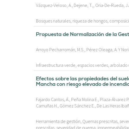
Vázquez-Veloso, A., Dejene, T.,, Oria-De-Rueda, J.A., 
Bosques naturales, riqueza de hongos, composic
Propuesta de Normalización de la Gest
Arroyo Pecharromán, M.S., Pérez Oleaga, A. Y Nori
Infraestructura verde, espacios verdes, arbolado 
Efectos sobre las propiedades del suel
Mancha con riesgo elevado de incendi
Fajardo Cantos, Á., Peña Molina E., Plaza-Álvarez 
Camuñas H., Gómez Sánchez E., De Las Heras Ibañe
Herramienta de gestión, Quemas prescritas, sev
prescritas, severidad de quema, impermeabilida