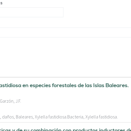
es
stidiosa en especies forestales de las Islas Baleares.
 Garzón, J.F.
años, Baleares, Xylella fastidiosa.Bacteria, Xylella fastidiosa.
álcicas y de su combinación con productos inductores d