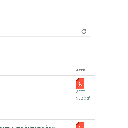
ú
s
q
u
e
d
a
Acta
8CFE-
952.pdf
e resistencia en encinas