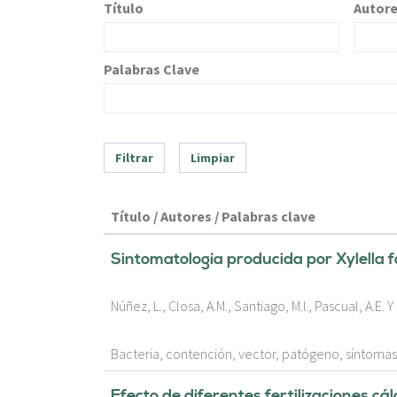
c
Título
Autor
i
p
a
Palabras Clave
l
Filtrar
Limpiar
Título / Autores / Palabras clave
Sintomatología producida por Xylella fa
Núñez, L., Closa, A.M., Santiago, M.I., Pascual, A.E. Y
Bacteria, contención, vector, patógeno, síntomas, d
Efecto de diferentes fertilizaciones c