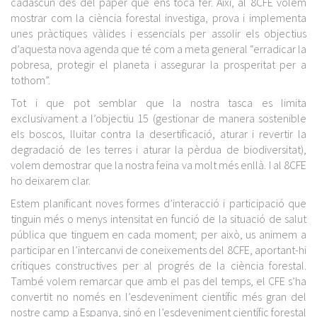
cadascun des del paper que ens toca fer. Així, al 8CFE volem
mostrar com la ciència forestal investiga, prova i implementa
unes pràctiques vàlides i essencials per assolir els objectius
d’aquesta nova agenda que té com a meta general “erradicar la
pobresa, protegir el planeta i assegurar la prosperitat per a
tothom”.
Tot i que pot semblar que la nostra tasca es limita
exclusivament a l’objectiu 15 (gestionar de manera sostenible
els boscos, lluitar contra la desertificació, aturar i revertir la
degradació de les terres i aturar la pèrdua de biodiversitat),
volem demostrar que la nostra feina va molt més enllà. I al 8CFE
ho deixarem clar.
Estem planificant noves formes d’interacció i participació que
tinguin més o menys intensitat en funció de la situació de salut
pública que tinguem en cada moment; per això, us animem a
participar en l’intercanvi de coneixements del 8CFE, aportant-hi
crítiques constructives per al progrés de la ciència forestal.
També volem remarcar que amb el pas del temps, el CFE s’ha
convertit no només en l’esdeveniment científic més gran del
nostre camp a Espanya, sinó en l’esdeveniment científic forestal