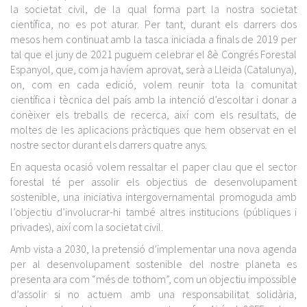
la societat civil, de la qual forma part la nostra societat
científica, no es pot aturar. Per tant, durant els darrers dos
mesos hem continuat amb la tasca iniciada a finals de 2019 per
tal que el juny de 2021 puguem celebrar el 8è Congrés Forestal
Espanyol, que, com ja havíem aprovat, serà a Lleida (Catalunya),
on, com en cada edició, volem reunir tota la comunitat
científica i tècnica del país amb la intenció d’escoltar i donar a
conèixer els treballs de recerca, així com els resultats, de
moltes de les aplicacions pràctiques que hem observat en el
nostre sector durant els darrers quatre anys.
En aquesta ocasió volem ressaltar el paper clau que el sector
forestal té per assolir els objectius de desenvolupament
sostenible, una iniciativa intergovernamental promoguda amb
l’objectiu d’involucrar-hi també altres institucions (públiques i
privades), així com la societat civil.
Amb vista a 2030, la pretensió d’implementar una nova agenda
per al desenvolupament sostenible del nostre planeta es
presenta ara com “més de tothom”, com un objectiu impossible
d’assolir si no actuem amb una responsabilitat solidària,