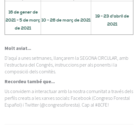
16 de gener de
19 - 23 d'abril de
2021 - 5 de març
10 - 26 de març de 2021
2021
de 2021
Molt aviat...
D’aquí a unes setmanes, llançarem la SEGONA CIRCULAR, amb
l’estructura del Congrés, instruccions per als ponents i la
composició dels comitès.
Recordeu també que...
Us convidem a interactuar amb la nostra comunitat a través dels
perfils creats a les xarxes socials: Facebook (Congreso Forestal
Español) i Twitter (@congresoforesta). Cap al #8CFE!