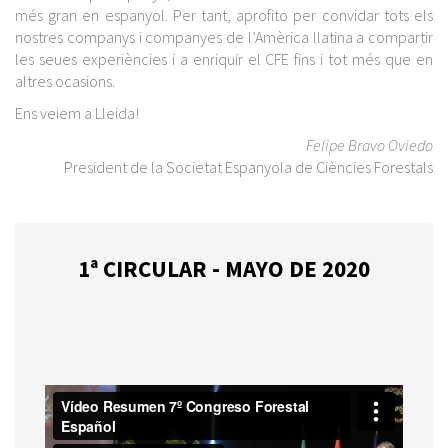
més gran en espanyol. Per tant, aprofito per convidar tots els
nostres companys i companyes de l’Amèrica llatina a compartir
les seues experiències i a enriquir el CFE fins i tot més que en
altres ocasions.
Ens veiem a Lleida!
Felipe Bravo Oviedo
President de la Societat Espanyola de Ciències Forestals
1ª CIRCULAR - MAYO DE 2020