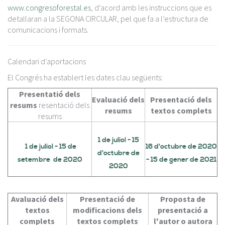
www.congresoforestal.es
, d’acord amb les instruccions que es
detallaran a la SEGONA CIRCULAR, pel que fa a l’estructura de
comunicacions i formats.
Calendari d’aportacions
El Congrés ha establert les dates clau següents:
Presentatió dels
Evaluació dels
Presentació dels
resums
resentació dels
resums
textos complets
resums
1 de juliol - 15
1 de juliol - 15 de
16 d'octubre de 2020
d'octubre de
setembre de 2020
- 15 de gener de 2021
2020
Avaluació dels
Presentació de
Proposta de
textos
modificacions dels
presentació a
complets
textos complets
l'autor o autora