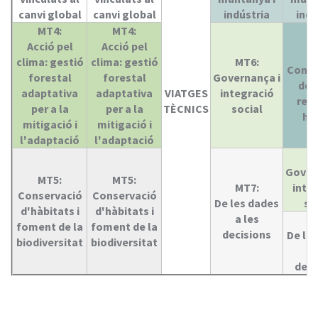
canvi global
canvi global
indústria
indú
MT4:
MT4:
Acció pel
Acció pel
M
clima: gestió
clima: gestió
MT6:
Conse
forestal
forestal
Governança i
de s
adaptativa
adaptativa
VIATGES
integració
rec
per a la
per a la
TÈCNICS
social
híd
mitigació i
mitigació i
l'adaptació
l'adaptació
M
Gover
MT5:
MT5:
MT7:
inte
Conservació
Conservació
De les dades
so
d'hàbitats i
d'hàbitats i
a les
M
foment de la
foment de la
decisions
De le
biodiversitat
biodiversitat
a 
deci