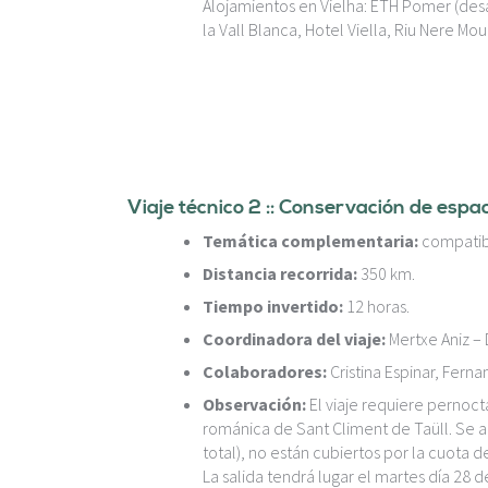
Alojamientos en Vielha: ETH Pomer (desay
la Vall Blanca, Hotel Viella, Riu Nere Mou
Viaje técnico 2 :: Conservación de espa
Temática complementaria:
compatibi
Distancia recorrida:
350 km.
Tiempo invertido:
12 horas.
Coordinadora del viaje:
Mertxe Aniz – 
Colaboradores:
Cristina Espinar, Fern
Observación:
El viaje requiere pernocta
románica de Sant Climent de Taüll. Se ad
total), no están cubiertos por la cuota d
La salida tendrá lugar el martes día 28 de