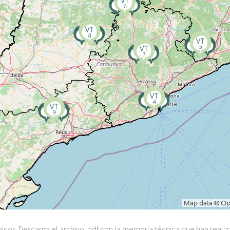
cnicos. Descarga el archivo .pdf con la memoria técnica que han rea