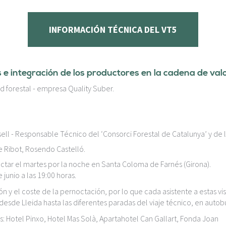
INFORMACIÓN TÉCNICA DEL VT5
s e integración de los productores en la cadena de val
 forestal - empresa Quality Suber.
ell - Responsable Técnico del ‘Consorci Forestal de Catalunya’ y de l
e Ribot, Rosendo Castelló.
octar el martes por la noche en Santa Coloma de Farnés (Girona).
 junio a las 19:00 horas.
ón y el coste de la pernoctación, por lo que cada asistente a estas v
desde Lleida hasta las diferentes paradas del viaje técnico, en autobú
: Hotel Pinxo
, Hotel Mas Solà
, Apartahotel Can Gallart
, Fonda Joan