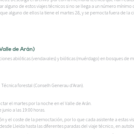
 alguno de estos viajes técnicos si no se llega a un número mínimo de
 que alguno de ellos la tiene el martes 28, y se pernocta fuera de la c
(Valle de Arán)
iones abióticas (vendavales) y bióticas (muérdago) en bosques de m
Técnica forestal (Conselh Generau d’Aran).
ctar el martes por la noche en el Valle de Arán.
 junio a las 19:00 horas.
ón y el coste de la pernoctación, por lo que cada asistente a estas v
desde Lleida hasta las diferentes paradas del viaje técnico, en autobú