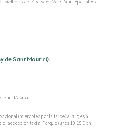
n Vielha, Hotel Spa Acevi Val d’Aran, Apartahotel
ny de Sant Maurici).
e Sant Maurici.
opcional (miércoles por la tarde) a la iglesia
 el acceso en taxi al Parque (unos 13-15 € en