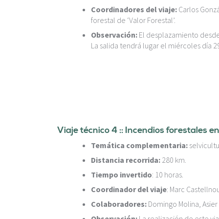
Coordinadores del viaje:
Carlos Gonzá
forestal de ‘Valor Forestal’.
Observación:
El desplazamiento desde L
La salida tendrá lugar el miércoles día 29
Viaje técnico 4 :: Incendios forestales 
Temática complementaria:
selvicult
Distancia recorrida:
280 km.
Tiempo invertido
: 10 horas.
Coordinador del viaje
:
Marc Castellnou
Colaboradores:
Domingo Molina, Asier 
Observación:
La realización de este vi