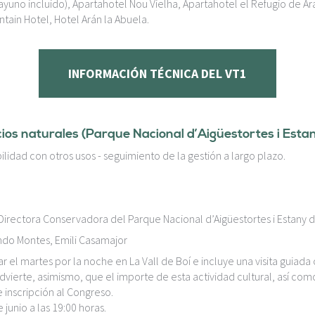
uno incluido), Apartahotel Nou Vielha, Apartahotel el Refugio de Ara
ntain Hotel, Hotel Arán la Abuela.
INFORMACIÓN TÉCNICA DEL VT1
cios naturales (Parque Nacional d’Aigüestortes i Esta
lidad con otros usos - seguimiento de la gestión a largo plazo.
Directora Conservadora del Parque Nacional d’Aigüestortes i Estany d
ando Montes, Emili Casamajor
r el martes por la noche en La Vall de Boí e incluye una visita guiada 
vierte, asimismo, que el importe de esta actividad cultural, así como
e inscripción al Congreso.
 junio a las 19:00 horas.