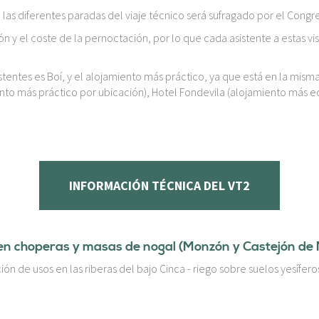
 las diferentes paradas del viaje técnico será sufragado por el Congr
ón y el coste de la pernoctación, por lo que cada asistente a estas v
stentes es Boí, y el alojamiento más práctico, ya que está en la mis
nto más práctico por ubicación), Hotel Fondevila (alojamiento más ec
INFORMACIÓN TÉCNICA DEL VT2
va en choperas y masas de nogal (Monzón y Castejón de
ción de usos en las riberas del bajo Cinca - riego sobre suelos yesífe