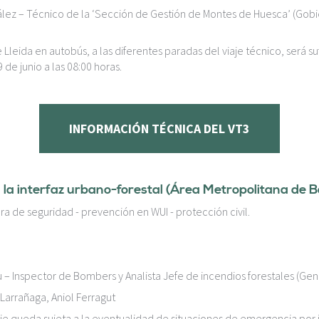
lez – Técnico de la ‘Sección de Gestión de Montes de Huesca’ (Gobi
leida en autobús, a las diferentes paradas del viaje técnico, será su
 de junio a las 08:00 horas.
INFORMACIÓN TÉCNICA DEL VT3
en la interfaz urbano-forestal (Área Metropolitana de B
ura de seguridad - prevención en WUI - protección civil.
 – Inspector de Bombers y Analista Jefe de incendios forestales (Gene
Larrañaga, Aniol Ferragut
aje queda sujeta a la eventualidad de situaciones de emergencia por 