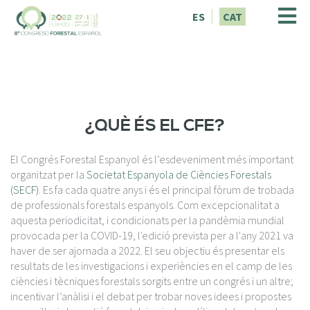
V
ES
CAT
é
s
a
l
c
o
n
¿QUÈ ÉS EL CFE?
t
i
El Congrés Forestal Espanyol és l’esdeveniment més important
n
organitzat per la
Societat Espanyola de Ciències Forestals
g
(SECF)
. Es fa cada quatre anys i és el principal fòrum de trobada
u
de professionals forestals espanyols. Com excepcionalitat a
t
aquesta periodicitat, i condicionats per la pandèmia mundial
provocada per la COVID-19, l'edició prevista per a l'any 2021 va
haver de ser ajornada a 2022. El seu objectiu és presentar els
resultats de les investigacions i experiències en el camp de les
ciències i tècniques forestals sorgits entre un congrés i un altre;
incentivar l’anàlisi i el debat per trobar noves idees i propostes