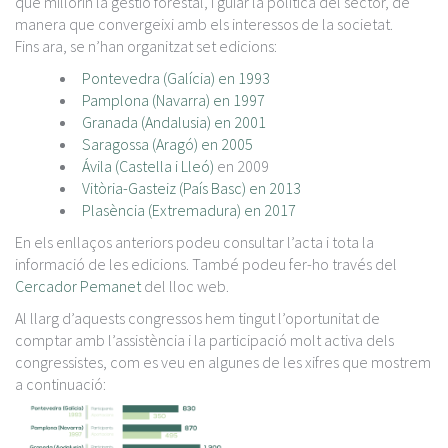
que millorin la gestió forestal, i guiar la política del sector, de
manera que convergeixi amb els interessos de la societat.
Fins ara, se n’han organitzat set edicions:
Pontevedra (Galícia) en 1993
Pamplona (Navarra) en 1997
Granada (Andalusia) en 2001
Saragossa (Aragó) en 2005
Ávila (Castella i Lleó)
en 2009
Vitòria-Gasteiz (País Basc) en 2013
Plasència (Extremadura) en 2017
En els enllaços anteriors podeu consultar l’acta i tota la
informació de les edicions. També podeu fer-ho través del
Cercador Pemanet
del lloc web.
Al llarg d’aquests congressos hem tingut l’oportunitat de
comptar amb l’assistència i la participació molt activa dels
congressistes, com es veu en algunes de les xifres que mostrem
a continuació: