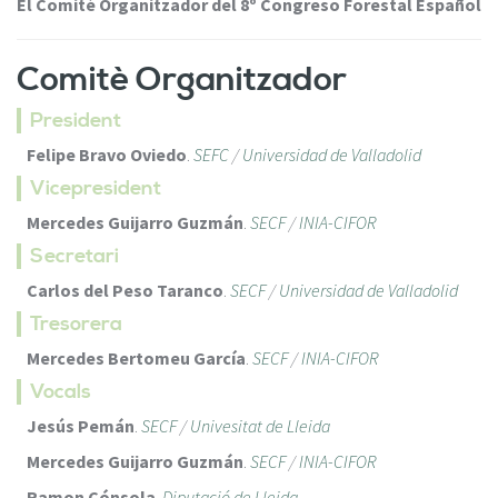
El Comitè Organitzador del
8º Congreso Forestal Español
Comitè Organitzador
President
Felipe Bravo Oviedo
.
SEFC
/
Universidad de Valladolid
Vicepresident
Mercedes Guijarro Guzmán
.
SECF
/
INIA-CIFOR
Secretari
Carlos del Peso Taranco
.
SECF
/
Universidad de Valladolid
Tresorera
Mercedes Bertomeu García
.
SECF
/
INIA-CIFOR
Vocals
Jesús Pemán
.
SECF
/
Univesitat de Lleida
Mercedes Guijarro Guzmán
.
SECF
/
INIA-CIFOR
Ramon Cónsola
.
Diputació de Lleida