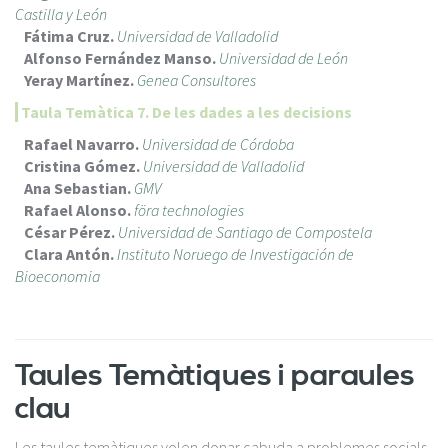
Castilla y León
Fátima Cruz.
Universidad de Valladolid
Alfonso Fernández Manso.
Universidad de León
Yeray Martínez.
Genea Consultores
Taula Temàtica 7. De les dades a les decisions
Rafael Navarro.
Universidad de Córdoba
Cristina Gómez.
Uni
versidad de Valladolid
Ana Sebastian.
GMV
Rafael Alonso.
föra technologies
César Pérez.
Universidad de Santiago de Compostela
Clara Antón.
Instituto Noruego de Investigación de
Bioeconomia
Taules Temàtiques i paraules
clau
Les taules temàtiques volen donar cabuda a problemes socials