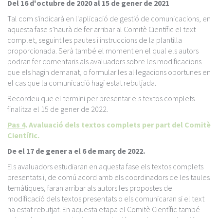
Del 16 d'octubre de 2020 al 15 de gener de 2021
Tal com s'indicarà en l'aplicació de gestió de comunicacions, en
aquesta fase s’haurà de fer arribar al Comitè Científic el text
complet, seguint les pautes i instruccions de la plantilla
proporcionada. Serà també el moment en el qual els autors
podran fer comentaris als avaluadors sobre les modificacions
que els hagin demanat, o formular les al·legacions oportunes en
el cas que la comunicació hagi estat rebutjada.
Recordeu que el termini per presentar els textos complets
finalitza el 15 de gener de 2022.
Pas 4
. Avaluació dels textos complets per part del Comitè
Científic.
De el 17 de gener a el 6 de març de 2022.
Els avaluadors estudiaran en aquesta fase els textos complets
presentats i, de comú acord amb els coordinadors de les taules
temàtiques, faran arribar als autors les propostes de
modificació dels textos presentats o els comunicaran si el text
ha estat rebutjat. En aquesta etapa el Comitè Científic també