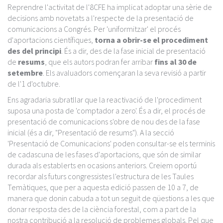
Reprendre l'activitat de l'8CFE ha implicat adoptar una sèrie de
decisions amb novetats a l'respecte de la presentació de
comunicacions a Congrés. Per 'uniformitzar' el procés
d'aportacions científiques,
torna a obrir-se el procediment
des del principi
. És a dir, des de la fase inicial de presentació
de
resums
, que els autors podran fer arribar
fins al 30 de
setembre
. Els avaluadors començaran la seva revisió a partir
de l'1 d'octubre.
Ens agradaria subratllar que la reactivació de l'procediment
suposa una posta de 'comptador a zero'. És a dir, el procés de
presentació de comunicacions s'obre de nou des de la fase
inicial (és a dir, "Presentació de resums"). A la secció
'Presentació de Comunicacions' poden consultar-se els terminis
de cadascuna de les fases d'aportacions, que són de similar
durada als establerts en ocasions anteriors. Creiem oportú
recordar als futurs congressistes l'estructura de les Taules
Temàtiques, que per a aquesta edició passen de 10 a 7, de
manera que donin cabuda a tot un seguit de qüestions a les que
donar resposta des de la ciència forestal, com a part de la
nostra contribució a la resolució de problemes globals. Pel que