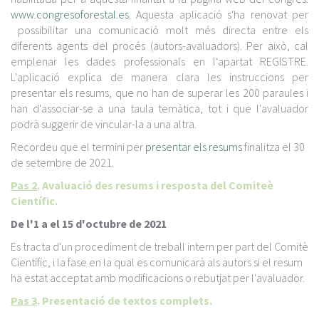
www.congresoforestal.es
. Aquesta aplicació s'ha renovat per
possibilitar una comunicació molt més directa entre els
diferents agents del procés (autors-avaluadors). Per això, cal
emplenar les dades professionals en l'apartat REGISTRE.
L'aplicació explica de manera clara les instruccions per
presentar els resums, que no han de superar les 200 paraules i
han d'associar-se a una taula temàtica, tot i que l'avaluador
podrà suggerir de vincular-la a una altra.
Recordeu que el termini per
presentar els resums
finalitza el 30
de setembre de 2021.
Pas 2
. Avaluació des resums i resposta del Comiteè
Científic.
De l'1 a el 15 d'octubre de 2021
Es tracta d'un procediment de treball intern per part del Comitè
Científic, i la fase en la qual es comunicarà als autors si el resum
ha estat acceptat amb modificacions o rebutjat per l'avaluador.
Pas 3
. Presentació de textos complets.