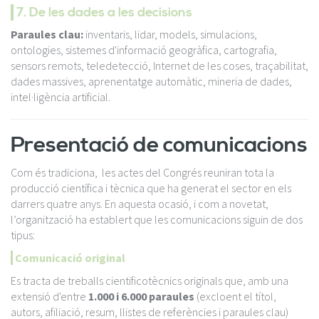
7. De les dades a les decisions
Paraules clau:
inventaris, lidar, models, simulacions,
ontologies, sistemes d'informació geogràfica, cartografia,
sensors remots, teledetecció, Internet de les coses, traçabilitat,
dades massives, aprenentatge automàtic, mineria de dades,
intel·ligència artificial.
Presentació de comunicacions
Com és tradiciona, les actes del Congrés reuniran tota la
producció científica i tècnica que ha generat el sector en els
darrers quatre anys. En aquesta ocasió, i com a novetat,
l’organització ha establert que les comunicacions siguin de dos
tipus:
Comunicació original
Es tracta de treballs cientificotècnics originals que, amb una
extensió d'entre
1.000 i 6.000 paraules
(excloent el títol,
autors, afiliació, resum, llistes de referències i paraules clau)