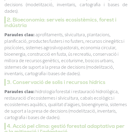
decisions (modelització, inventaris, cartografia i bases de
dades).
2. Bioeconomia: serveis ecosistèmics, forest i
indústria
Paraules clau:
aprofitaments, silvicultura, plantacions,
planificació, productes fusters i no fusters, recursos cinegètics i
piscícoles, sistemes agrosilvopastorals, economia circular,
bioenergia, construcció en fusta, ús recreatiu, conservació i
millora de recursos genètics, ecoturisme, boscos urbans,
sistemes de suport a la presa de decisions (modelització,
inventaris, cartografia i bases de dades).
3. Conservació de solis i recursos hídrics
Paraules clau:
hidrologia forestal i restauració hidrològica,
restauració d’ecosistemes i silvicultura, cabals ecològics i
ecosistemes aquàtics, qualitat d’aigües, bioenginyeria, sistemes
de suport a la presa de decisions (modelització, inventaris,
cartografia i bases de dades).
4. Acció pel clima: gestió forestal adaptativa per
a la mitigació i l'adaptació