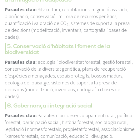
Paraules clau:
Silvicultura, repoblacions, migració assistida,
planificació, conservació i millora de recursos genètics,
quantificació i valoració de CO
, sistemes de suport a la presa
2
de decisions (modelització, inventaris, cartografia i bases de
dades).
5. Conservació d'hàbitats i foment de la
biodiversidat
Paraules clau:
ecologia i biodiversitat forestal, gestió forestal,
conservació de la diversitat genètica, plans de recuperació
d’espècies amenaçades, espais protegits, boscos madurs,
ecologia del paisatge, sistemes de suport a la presa de
decisions (modelització, inventaris, cartografia i bases de
dades).
6. Gobernança i integració social
Paraules clau:
Paraules clau: desenvolupament rural, política
forestal, participació social, història forestal, sociologia rural,
legislació i normes forestals, propietat forestal, associacionisme
i xarxes forestals, comunicació, educació i divulgació.