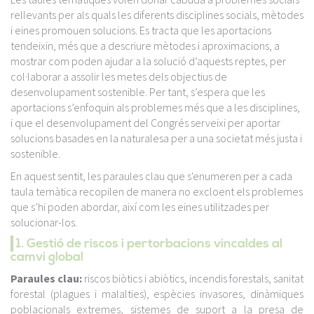
rellevants per als quals les diferents disciplines socials, mètodes
i eines promouen solucions. Es tracta que les aportacions
tendeixin, més que a descriure mètodes i aproximacions, a
mostrar com poden ajudar a la solució d’aquests reptes, per
col·laborar a assolir les metes dels objectius de
desenvolupament sostenible. Per tant, s’espera que les
aportacions s’enfoquin als problemes més que a les disciplines,
i que el desenvolupament del Congrés serveixi per aportar
solucions basades en la naturalesa per a una societat més justa i
sostenible.
En aquest sentit, les paraules clau que s'enumeren per a cada
taula temàtica recopilen de manera no excloent els problemes
que s’hi poden abordar, així com les eines utilitzades per
solucionar-los.
1. Gestió de riscos i pertorbacions vincaldes al
camvi global
Paraules clau:
riscos biòtics i abiòtics, incendis forestals, sanitat
forestal (plagues i malalties), espècies invasores, dinàmiques
poblacionals extremes, sistemes de suport a la presa de