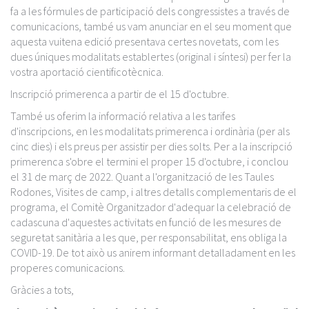
fa a les fórmules de participació dels congressistes a través de
comunicacions, també us vam anunciar en el seu moment que
aquesta vuitena edició presentava certes novetats, com les
dues úniques modalitats establertes (original i síntesi) per fer la
vostra aportació cientificotècnica.
Inscripció primerenca a partir de el 15 d'octubre.
També us oferim la informació relativa a les tarifes
d'inscripcions, en les modalitats primerenca i ordinària (per als
cinc dies) i els preus per assistir per dies solts. Per a la inscripció
primerenca s'obre el termini el proper 15 d'octubre, i conclou
el 31 de març de 2022. Quant a l'organització de les Taules
Rodones, Visites de camp, i altres detalls complementaris de el
programa, el Comitè Organitzador d'adequar la celebració de
cadascuna d'aquestes activitats en funció de les mesures de
seguretat sanitària a les que, per responsabilitat, ens obliga la
COVID-19. De tot això us anirem informant detalladament en les
properes comunicacions.
Gràcies a tots,