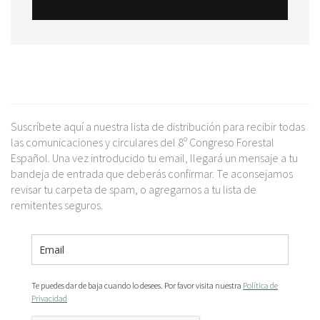
Suscríbete aquí a nuestra lista de distribución para recibir todas
las comunicaciones y circulares del 8º Congreso Forestal
Español. Una vez introducido tu email, llegará un mensaje a tu
bandeja de entrada que deberás confirmar. Te aconsejamos
revisar tu carpeta de spam, o agregarnos a tu lista de
remitentes seguros.
Te puedes dar de baja cuando lo desees. Por favor visita nuestra
Política de
Privacidad