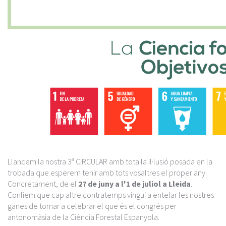
Llancem la nostra 3ª CIRCULAR amb tota la il·lusió posada en la
trobada que esperem tenir amb tots vosaltres el proper any.
Concretament, de el
27 de juny a l'1 de juliol a Lleida
.
Confiem que cap altre contratemps vingui a entelar les nostres
ganes de tornar a celebrar el que és el congrés per
antonomàsia de la Ciència Forestal Espanyola.