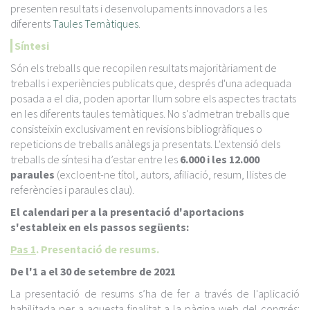
presenten resultats i desenvolupaments innovadors a les
diferents
Taules Temàtiques
.
Síntesi
Són els treballs que recopilen resultats majoritàriament de
treballs i experiències publicats que, després d'una adequada
posada a el dia, poden aportar llum sobre els aspectes tractats
en les diferents taules temàtiques. No s'admetran treballs que
consisteixin exclusivament en revisions bibliogràfiques o
repeticions de treballs anàlegs ja presentats. L'extensió dels
treballs de síntesi ha d’estar entre les
6.000 i les 12.000
paraules
(excloent-ne títol, autors, afiliació, resum, llistes de
referències i paraules clau).
El calendari per a la presentació d'aportacions
s'estableix en els passos següents:
Pas 1
. Presentació de resums.
De l'1 a el 30 de setembre de 2021
La presentació de resums s’ha de fer a través de l'aplicació
habilitada per a aquesta finalitat a la pàgina web del congrés: