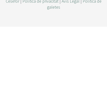
Cesefor
|
Política de privacitat
|
Avís Legal
|
Política de
galetes