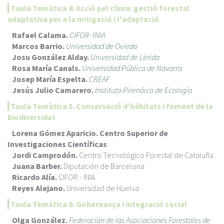
Taula Temàtica 4. Acció pel clima: gestió forestal
adaptativa per a la mitigació i l'adaptació
Rafael Calama.
CIFOR- INIA
Marcos Barrio.
Universidad de Oviedo
Josu González Alday.
Universidad de Lérida
Rosa María Canals.
Universidad Pública de Navarra
Josep María Espelta.
CREAF
Jesús Julio Camarero.
Instituto Pirenáico de Ecología
Taula Temàtica 5. Conservació d'hàbitats i foment de la
biodiversidat
Lorena Gómez Aparicio. Centro Superior de
Investigaciones Científicas
Jordi Camprodón.
Centro Tecnológico Forestal de Cataluña
Juana Barber.
Diputación de Barcelona
Ricardo Alía.
CIFOR - INIA
Reyes Alejano.
Universidad de Huelva
Taula Temàtica 6. Gobernança i integració social
Olga González.
Federación de las Asociaciones Forestales de