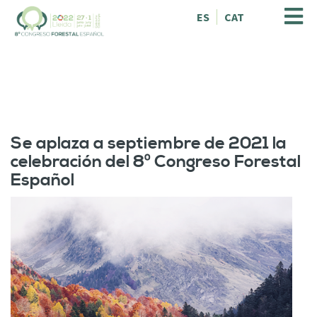
V
ES
CAT
é
s
a
l
c
o
n
t
Se aplaza a septiembre de 2021 la
i
celebración del 8º Congreso Forestal
n
Español
g
u
t