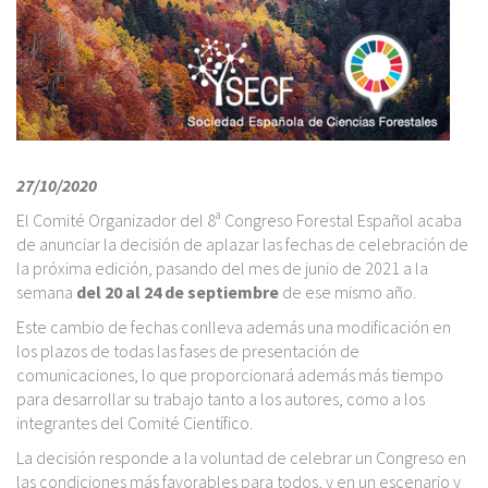
27/10/2020
El Comité Organizador del 8ª Congreso Forestal Español acaba
de anunciar la decisión de aplazar las fechas de celebración de
la próxima edición, pasando del mes de junio de 2021 a la
semana
del 20 al 24 de septiembre
de ese mismo año.
Este cambio de fechas conlleva además una modificación en
los plazos de todas las fases de presentación de
comunicaciones, lo que proporcionará además más tiempo
para desarrollar su trabajo tanto a los autores, como a los
integrantes del Comité Científico.
La decisión responde a la voluntad de celebrar un Congreso en
las condiciones más favorables para todos, y en un escenario y