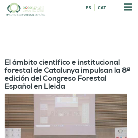
V
ES
CAT
é
s
a
l
c
o
n
t
El ámbito científico e institucional
i
forestal de Catalunya impulsan la 8ª
n
edición del Congreso Forestal
g
u
Español en Lleida
t