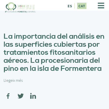
V
ES
CAT
é
s
a
l
c
La importancia del análisis en
o
n
las superficies cubiertas por
t
tratamientos fitosanitarios
i
n
aéreos. La procesionaria del
g
pino en la isla de Formentera
u
t
Llegeix més
s
o
b
r
e
L