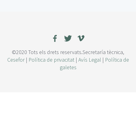
a
i
m
p
o
r
t
a
©2020 Tots els drets reservats.Secretaría tècnica,
n
Cesefor
|
Política de privacitat
|
Avís Legal
|
Política de
c
galetes
i
a
d
e
l
a
n
á
l
i