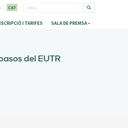
F
S
CAT
o
Cerca
NSCRIPCIÓ I TARIFES
SALA DE PREMSA
r
m
u
l
 pasos del EUTR
a
r
i
d
e
c
e