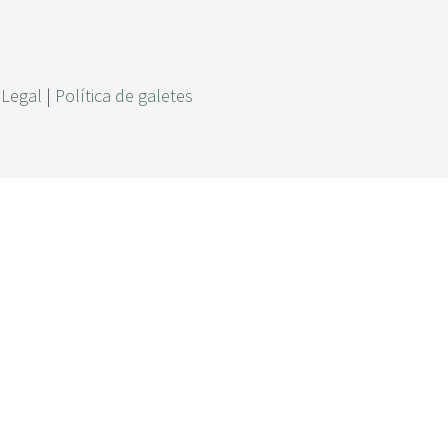
r
c
a
 Legal
|
Política de galetes