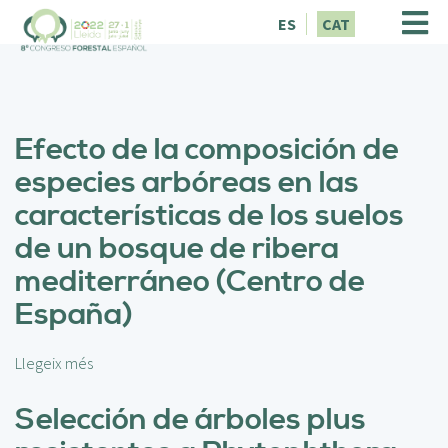
V
ES
CAT
é
s
a
l
c
Efecto de la composición de
o
n
especies arbóreas en las
t
características de los suelos
i
n
de un bosque de ribera
g
mediterráneo (Centro de
u
t
España)
Llegeix més
s
o
b
Selección de árboles plus
r