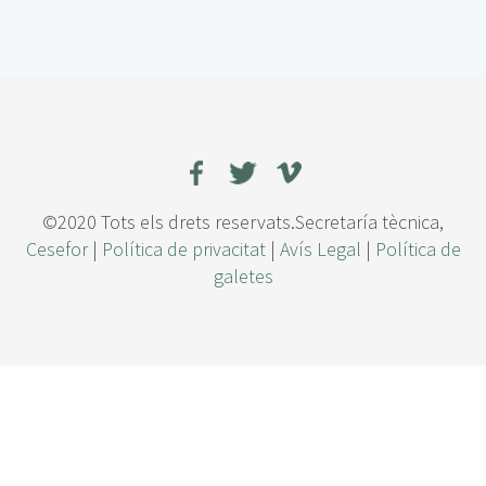
e
I
d
e
n
t
i
f
i
c
©2020 Tots els drets reservats.Secretaría tècnica,
a
Cesefor
|
Política de privacitat
|
Avís Legal
|
Política de
c
galetes
i
ó
n
y
c
u
a
n
t