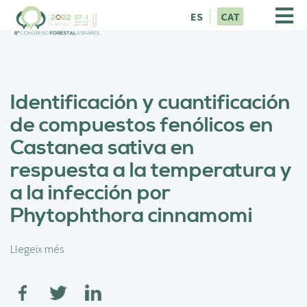
V
ES
CAT
é
s
a
l
c
Identificación y cuantificación
o
n
de compuestos fenólicos en
t
Castanea sativa en
i
n
respuesta a la temperatura y
g
a la infección por
u
t
Phytophthora cinnamomi
Llegeix més
s
o
b
r