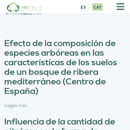
V
ES
CAT
é
s
a
l
c
Efecto de la composición de
o
n
especies arbóreas en las
t
características de los suelos
i
n
de un bosque de ribera
g
mediterráneo (Centro de
u
t
España)
Llegeix més
s
o
b
Influencia de la cantidad de
r