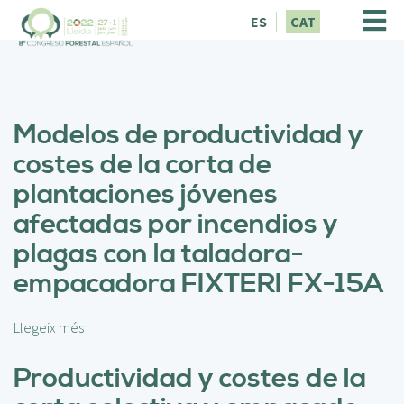
V
ES
CAT
é
s
a
l
c
Modelos de productividad y
o
n
costes de la corta de
t
plantaciones jóvenes
i
n
afectadas por incendios y
g
plagas con la taladora-
u
t
empacadora FIXTERI FX-15A
Llegeix més
s
o
b
Productividad y costes de la
r