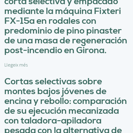
corta selectiva y empacado
e
M
mediante la máquina Fixteri
o
FX-15a en rodales con
d
e
predominio de pino pinaster
l
de una masa de regeneración
o
s
post-incendio en Girona.
d
e
Llegeix més
s
p
o
r
b
Cortas selectivas sobre
o
r
d
montes bajos jóvenes de
e
u
P
encina y rebollo: comparación
c
r
t
de su ejecución mecanizada
o
i
d
con taladora-apiladora
v
u
i
pesada con la alternativa de
c
d