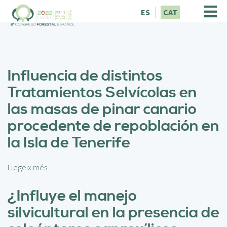
V
ES
CAT
é
s
a
l
c
Influencia de distintos
o
n
Tratamientos Selvícolas en
t
las masas de pinar canario
i
n
procedente de repoblación en
g
la Isla de Tenerife
u
t
Llegeix més
s
o
b
¿Influye el manejo
r
silvicultural en la presencia de
e
I