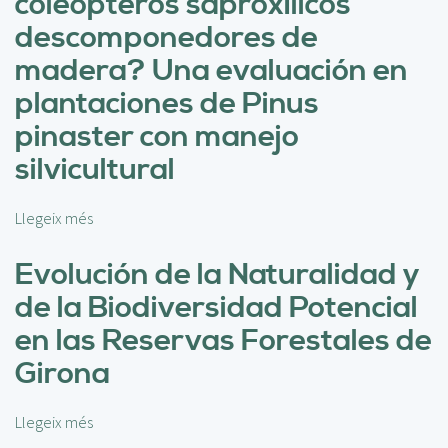
coleópteros saproxílicos
n
descomponedores de
f
l
madera? Una evaluación en
u
plantaciones de Pinus
e
n
pinaster con manejo
c
silvicultural
i
a
d
Llegeix més
s
e
o
d
b
Evolución de la Naturalidad y
i
r
de la Biodiversidad Potencial
s
e
t
¿
en las Reservas Forestales de
i
I
Girona
n
n
t
f
o
l
Llegeix més
s
s
u
o