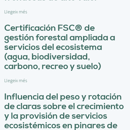
z
d
a
a
Llegeix més
s
c
s
o
i
d
b
Certificación FSC® de
ó
e
r
gestión forestal ampliada a
n
c
e
d
o
S
servicios del ecosistema
e
n
e
(agua, biodiversidad,
l
s
l
a
e
v
carbono, recreo y suelo)
g
r
i
e
v
c
s
Llegeix més
s
a
u
t
o
c
l
i
b
Influencia del peso y rotación
i
t
ó
r
ó
u
de claras sobre el crecimiento
n
e
n
r
f
C
y la provisión de servicios
d
a
o
e
e
a
ecosistémicos en pinares de
r
r
l
d