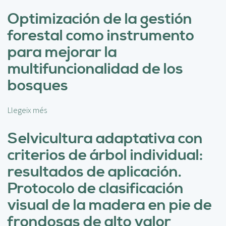
o
b
Optimización de la gestión
r
forestal como instrumento
e
I
para mejorar la
n
multifuncionalidad de los
t
e
bosques
g
r
Llegeix més
s
a
o
c
b
Selvicultura adaptativa con
i
r
ó
criterios de árbol individual:
e
n
O
resultados de aplicación.
d
p
e
Protocolo de clasificación
t
m
i
visual de la madera en pie de
e
m
d
frondosas de alto valor
i
i