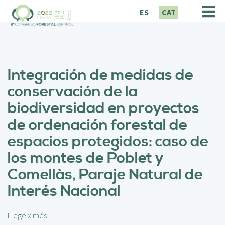
V
ES
CAT
é
s
a
l
c
Integración de medidas de
o
n
conservación de la
t
biodiversidad en proyectos
i
n
de ordenación forestal de
g
espacios protegidos: caso de
u
t
los montes de Poblet y
Comellàs, Paraje Natural de
Interés Nacional
Llegeix més
s