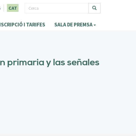
F
S
CAT
o
Cerca
NSCRIPCIÓ I TARIFES
SALA DE PREMSA
r
m
u
l
n primaria y las señales
a
r
i
d
e
c
e