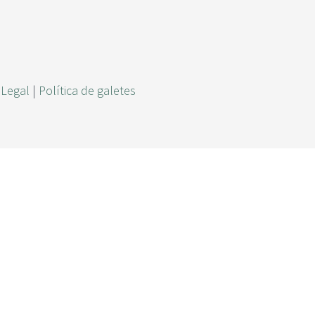
r
c
a
 Legal
|
Política de galetes