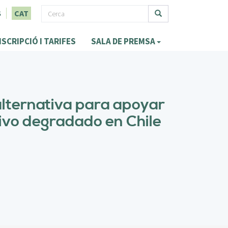
F
S
CAT
o
Cerca
NSCRIPCIÓ I TARIFES
SALA DE PREMSA
r
m
u
l
alternativa para apoyar
a
ativo degradado en Chile
r
i
d
e
c
e