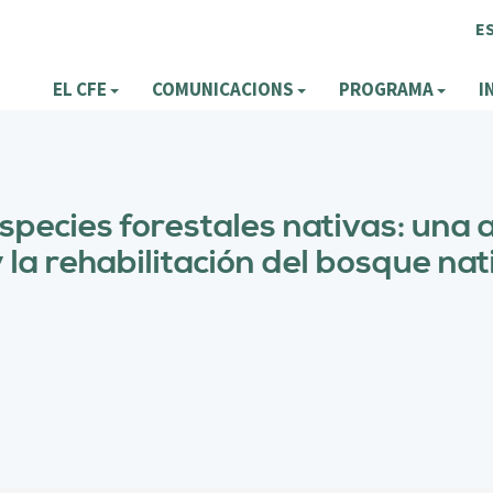
E
EL CFE
COMUNICACIONS
PROGRAMA
I
species forestales nativas: una 
y la rehabilitación del bosque n