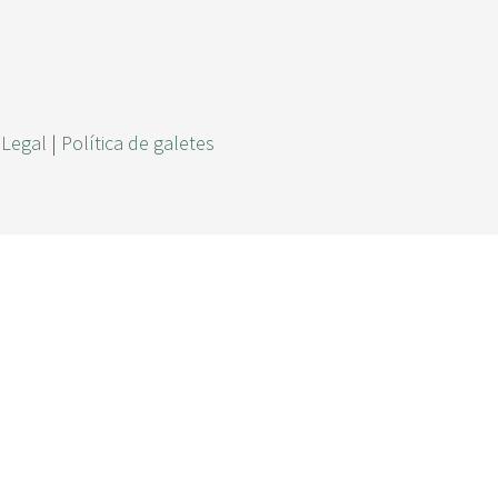
r
c
a
 Legal
|
Política de galetes