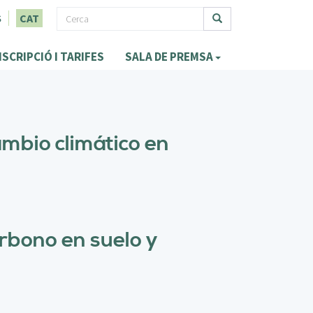
F
S
CAT
o
Cerca
NSCRIPCIÓ I TARIFES
SALA DE PREMSA
r
m
u
l
ambio climático en
a
r
i
d
rbono en suelo y
e
c
e