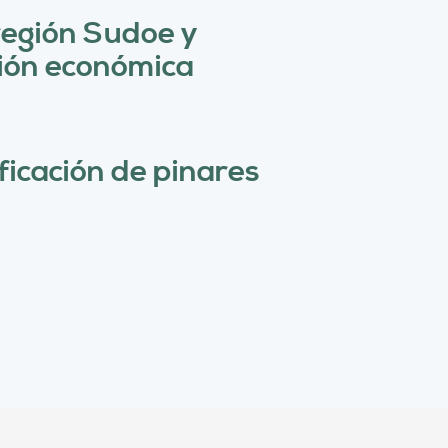
r
región Sudoe y
c
ión económica
a
ificación de pinares