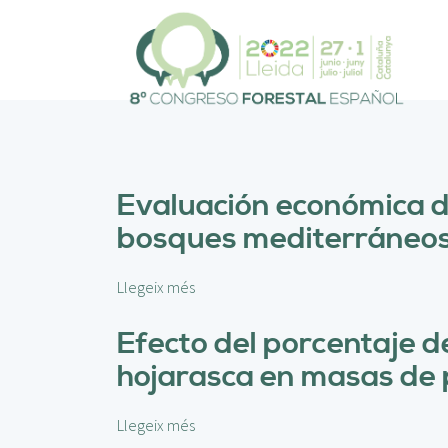
V
é
s
a
l
c
o
n
t
Evaluación económica de
i
bosques mediterráneo
n
g
u
Llegeix més
s
t
o
b
Efecto del porcentaje d
r
hojarasca en masas de
e
E
v
Llegeix més
s
a
o