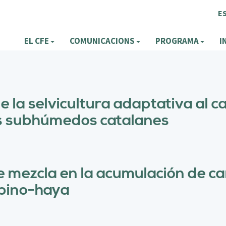
E
EL CFE
COMUNICACIONS
PROGRAMA
I
 la selvicultura adaptativa al c
s subhúmedos catalanes
e mezcla en la acumulación de ca
 pino-haya