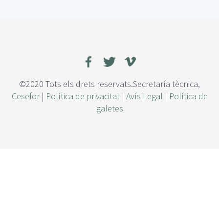
f
e
c
t
o
d
e
l
©2020 Tots els drets reservats.Secretaría tècnica,
a
Cesefor
|
Política de privacitat
|
Avís Legal
|
Política de
s
galetes
e
v
e
r
i
d
a
d
d
e