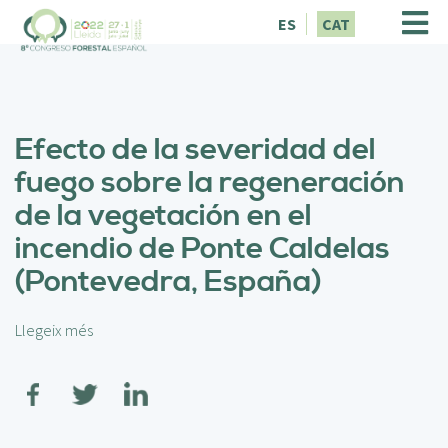
V
ES
CAT
é
s
a
l
c
Efecto de la severidad del
o
n
fuego sobre la regeneración
t
de la vegetación en el
i
n
incendio de Ponte Caldelas
g
(Pontevedra, España)
u
t
Llegeix més
s
o
b
r
e
E