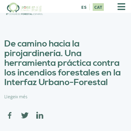
V
ES
CAT
é
s
a
l
c
De camino hacia la
o
n
pirojardinería. Una
t
herramienta práctica contra
i
n
los incendios forestales en la
g
Interfaz Urbano-Forestal
u
t
Llegeix més
s
o
b
r
e
D