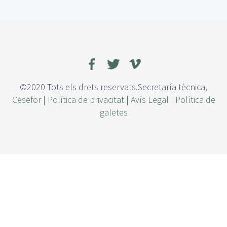
e
c
a
m
i
n
o
h
©2020 Tots els drets reservats.Secretaría tècnica,
a
Cesefor
|
Política de privacitat
|
Avís Legal
|
Política de
c
galetes
i
a
l
a
p
i
r
o
j
a