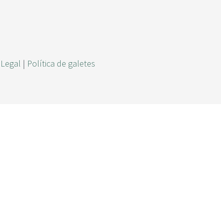
r
c
a
 Legal
|
Política de galetes