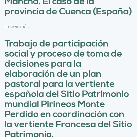
Mancha. El caso de la
c
provincia de Cuenca (España)
i
ó
n
Llegeix més
s
d
o
e
b
Trabajo de participación
l
r
social y proceso de toma de
i
e
m
E
decisiones para la
p
l
elaboración de un plan
a
p
c
a
pastoral para la vertiente
t
s
española del Sitio Patrimonio
o
t
s
o
mundial Pirineos Monte
o
r
Perdido en coordinación con
c
e
i
o
la vertiente Francesa del Sitio
a
c
Patrimonio.
l
o