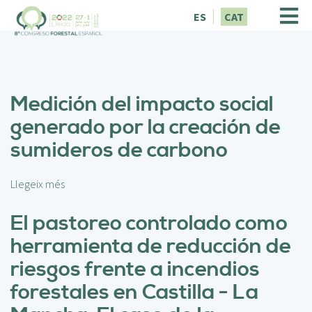
V
ES
CAT
é
s
a
l
c
Medición del impacto social
o
n
generado por la creación de
t
sumideros de carbono
i
n
g
Llegeix més
s
u
o
t
b
El pastoreo controlado como
r
herramienta de reducción de
e
M
riesgos frente a incendios
e
forestales en Castilla - La
d
i