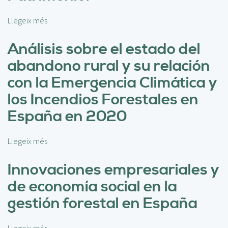
g
n
e
t
Llegeix més
s
n
r
o
e
o
b
Análisis sobre el estado del
r
l
r
a
abandono rural y su relación
a
e
d
d
T
con la Emergencia Climática y
o
o
r
p
los Incendios Forestales en
c
a
o
o
b
España en 2020
r
m
a
l
o
j
a
h
Llegeix més
s
o
c
e
o
d
r
r
b
Innovaciones empresariales y
e
e
r
r
p
de economía social en la
a
a
e
a
c
m
A
gestión forestal en España
r
i
i
n
t
ó
e
á
i
n