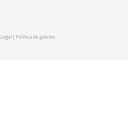
r
c
a
 Legal
|
Política de galetes