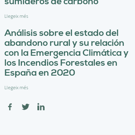
sumideros de carbono
o
s
Llegeix més
s
s
o
e
b
Análisis sobre el estado del
r
r
v
abandono rural y su relación
e
i
M
con la Emergencia Climática y
c
e
i
los Incendios Forestales en
d
o
i
España en 2020
s
c
a
i
m
Llegeix més
s
ó
b
o
n
i
b
d
e
r
e
n
e
l
t
A
i
a
n
m
l
á