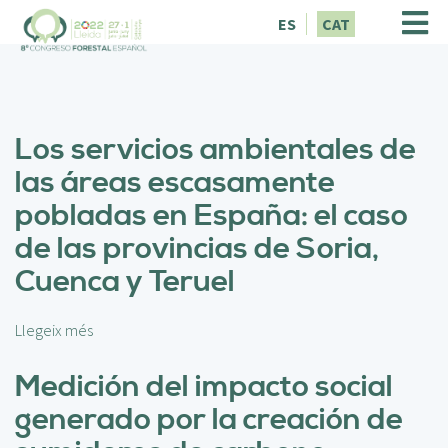
V
ES
CAT
é
s
a
l
c
Los servicios ambientales de
o
n
las áreas escasamente
t
pobladas en España: el caso
i
n
de las provincias de Soria,
g
Cuenca y Teruel
u
t
Llegeix més
s
o
b
Medición del impacto social
r
generado por la creación de
e
L