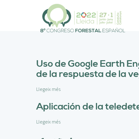
V
é
s
a
l
c
o
n
t
Uso de Google Earth En
i
de la respuesta de la v
n
g
u
Llegeix més
s
t
o
b
Aplicación de la teledete
r
e
Llegeix més
s
U
o
s
b
o