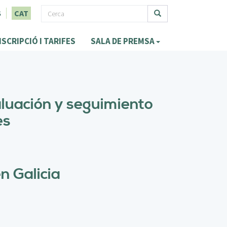
F
S
CAT
o
Cerca
NSCRIPCIÓ I TARIFES
SALA DE PREMSA
r
m
u
l
luación y seguimiento
a
es
r
i
d
en Galicia
e
c
e