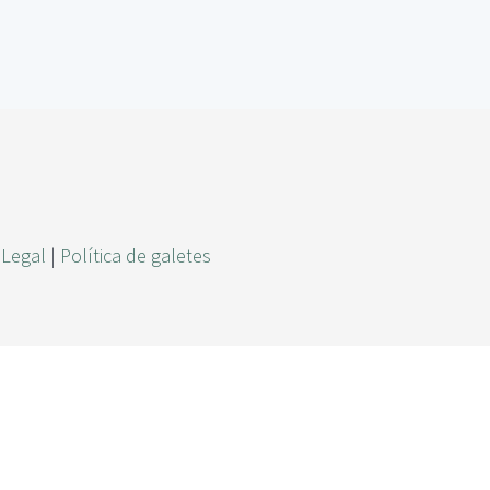
r
c
a
 Legal
|
Política de galetes