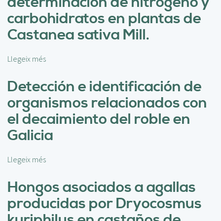
determinación de nitrógeno y
t
e
carbohidratos en plantas de
c
Castanea sativa Mill.
c
i
ó
Llegeix més
s
n
o
d
b
Detección e identificación de
e
r
organismos relacionados con
e
e
s
E
el decaimiento del roble en
t
s
Galicia
r
p
é
e
s
c
Llegeix més
s
e
t
o
n
r
b
Hongos asociados a agallas
p
o
r
l
producidas por Dryocosmus
s
e
a
c
D
kuriphilus en castaños de
n