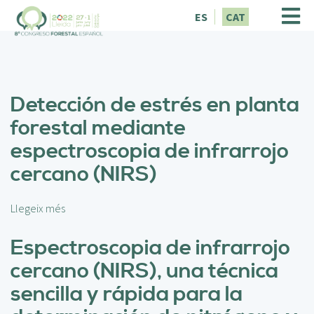
V
ES
CAT
é
s
a
l
c
Detección de estrés en planta
o
n
forestal mediante
t
espectroscopia de infrarrojo
i
n
cercano (NIRS)
g
u
t
Llegeix més
s
o
b
Espectroscopia de infrarrojo
r
cercano (NIRS), una técnica
e
D
sencilla y rápida para la
e