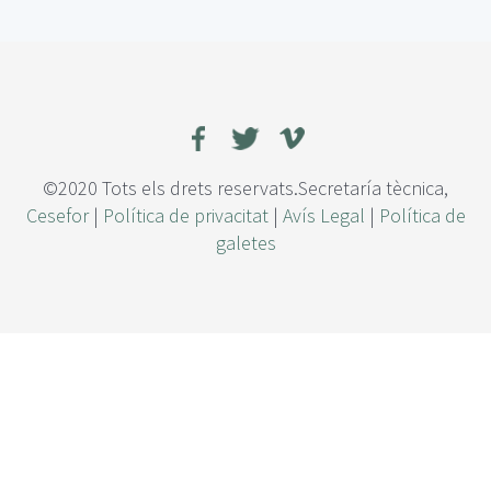
v
a
l
u
a
c
i
ó
©2020 Tots els drets reservats.Secretaría tècnica,
n
Cesefor
|
Política de privacitat
|
Avís Legal
|
Política de
e
galetes
c
o
n
ó
m
i
c
a
d
e