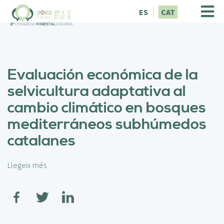
V
ES
CAT
é
s
a
l
c
Evaluación económica de la
o
n
selvicultura adaptativa al
t
cambio climático en bosques
i
n
mediterráneos subhúmedos
g
catalanes
u
t
Llegeix més
s
o
b
r
e
E