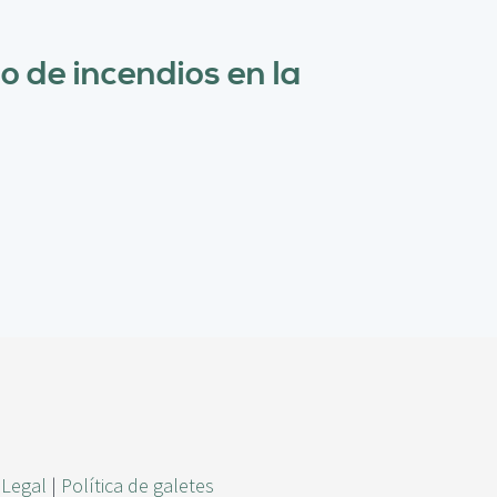
r
c
go de incendios en la
a
 Legal
|
Política de galetes