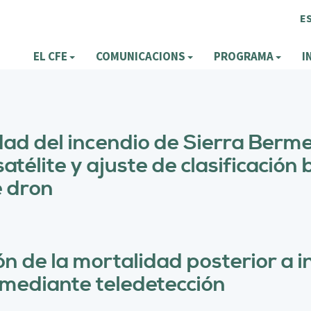
E
EL CFE
COMUNICACIONS
PROGRAMA
I
dad del incendio de Sierra Berm
atélite y ajuste de clasificació
e dron
n de la mortalidad posterior a i
mediante teledetección