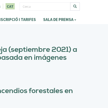
F
S
CAT
o
Cerca
NSCRIPCIÓ I TARIFES
SALA DE PREMSA
r
m
u
l
eja (septiembre 2021) a
a
n basada en imágenes
r
i
d
e
ncendios forestales en
c
e