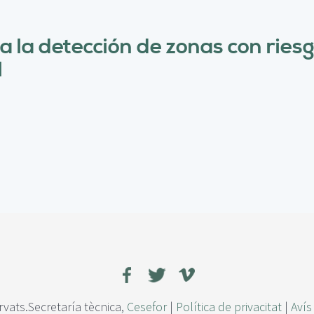
ara la detección de zonas con ries
l
rvats.Secretaría tècnica,
Cesefor
|
Política de privacitat
|
Avís