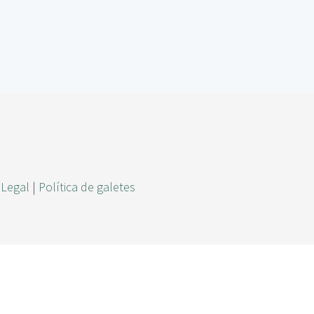
r
c
a
 Legal
|
Política de galetes