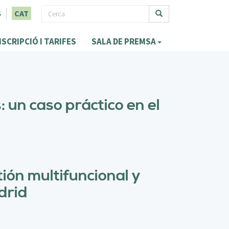
F
S
CAT
o
Cerca
NSCRIPCIÓ I TARIFES
SALA DE PREMSA
r
m
u
l
: un caso práctico en el
a
r
i
d
ión multifuncional y
e
drid
c
e