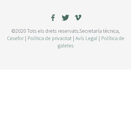
c
i
ó
n
d
©2020 Tots els drets reservats.Secretaría tècnica,
e
Cesefor
|
Política de privacitat
|
Avís Legal
|
Política de
l
galetes
i
m
p
a
c
t
o
s
o
c
i
a
l