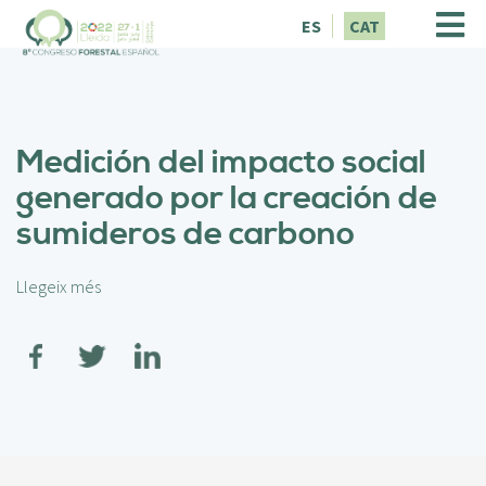
V
ES
CAT
é
s
a
l
c
Medición del impacto social
o
n
generado por la creación de
t
sumideros de carbono
i
n
g
Llegeix més
s
u
o
t
b
r
e
M
e
d
i