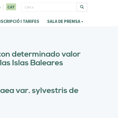
F
S
CAT
o
Cerca
NSCRIPCIÓ I TARIFES
SALA DE PREMSA
r
m
u
l
 con determinado valor
a
 las Islas Baleares
r
i
d
aea var. sylvestris de
e
c
e