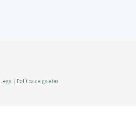
r
c
a
 Legal
|
Política de galetes