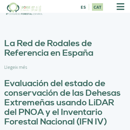
V
ES
CAT
é
s
a
l
c
La Red de Rodales de
o
n
Referencia en España
t
i
n
Llegeix més
s
g
o
u
b
Evaluación del estado de
t
r
conservación de las Dehesas
e
L
Extremeñas usando LiDAR
a
del PNOA y el Inventario
R
e
Forestal Nacional (IFN IV)
d