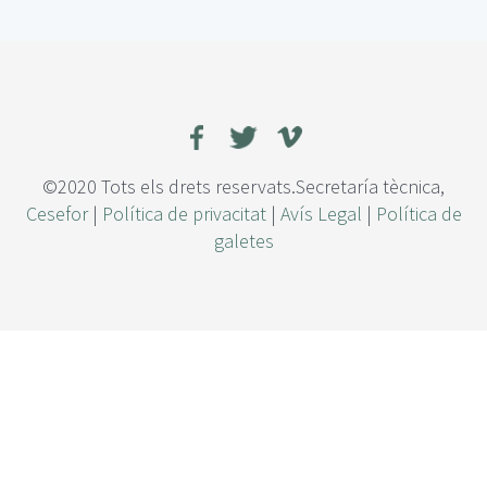
p
p
E
R
I
I
F
,
©2020 Tots els drets reservats.Secretaría tècnica,
u
Cesefor
|
Política de privacitat
|
Avís Legal
|
Política de
n
galetes
a
h
e
r
r
a
m
i
e
n