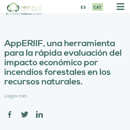
V
ES
CAT
é
s
a
l
c
AppERIIF, una herramienta
o
n
para la rápida evaluación del
t
impacto económico por
i
n
incendios forestales en los
g
recursos naturales.
u
t
Llegeix més
s
o
b
r
e
A