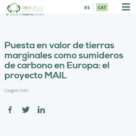
V
ES
CAT
é
s
a
l
c
Puesta en valor de tierras
o
n
marginales como sumideros
t
de carbono en Europa: el
i
n
proyecto MAIL
g
u
t
Llegeix més
s
o
b
r
e
P
u