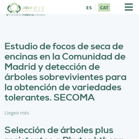
V
ES
CAT
é
s
a
l
c
Estudio de focos de seca de
o
n
encinas en la Comunidad de
t
Madrid y detección de
i
n
árboles sobrevivientes para
g
la obtención de variedades
u
t
tolerantes. SECOMA
Llegeix més
s
o
b
Selección de árboles plus
r