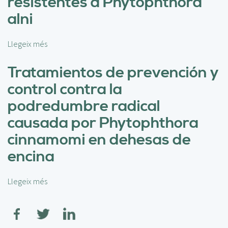
resistentes a Phytophthora
e
E
alni
s
t
Llegeix més
s
u
o
d
b
Tratamientos de prevención y
i
r
o
control contra la
e
d
S
podredumbre radical
e
e
f
causada por Phytophthora
l
o
e
cinnamomi en dehesas de
c
c
o
encina
c
s
i
d
ó
e
Llegeix més
s
n
s
o
d
e
b
e
c
r
á
a
e