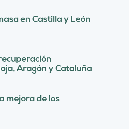
r
c
masa en Castilla y León
a
 recuperación
oja, Aragón y Cataluña
a mejora de los