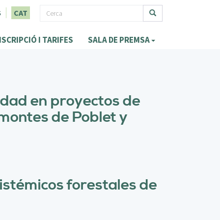
F
S
CAT
o
Cerca
NSCRIPCIÓ I TARIFES
SALA DE PREMSA
r
m
u
l
idad en proyectos de
a
 montes de Poblet y
r
i
d
e
sistémicos forestales de
c
e