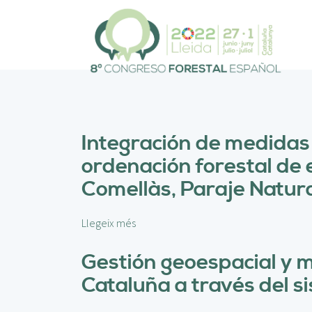
V
é
s
a
l
c
o
n
t
Integración de medidas
i
ordenación forestal de 
n
g
Comellàs, Paraje Natura
u
t
Llegeix més
s
o
b
Gestión geoespacial y mu
r
Cataluña a través del 
e
I