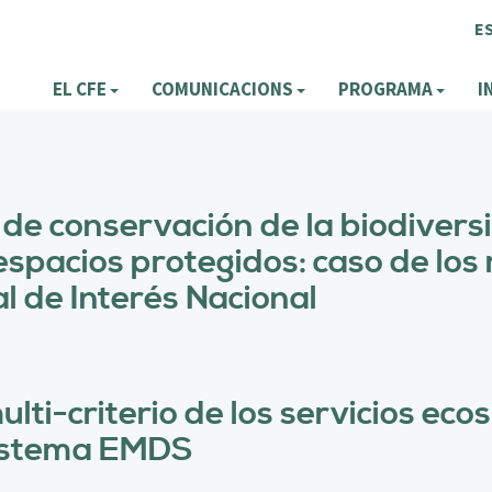
E
EL CFE
COMUNICACIONS
PROGRAMA
I
 de conservación de la biodivers
espacios protegidos: caso de los
l de Interés Nacional
lti-criterio de los servicios eco
sistema EMDS