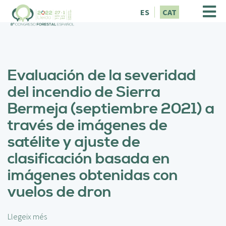
V
ES
CAT
é
s
a
l
c
Evaluación de la severidad
o
n
del incendio de Sierra
t
Bermeja (septiembre 2021) a
i
n
través de imágenes de
g
satélite y ajuste de
u
t
clasificación basada en
imágenes obtenidas con
vuelos de dron
Llegeix més
s