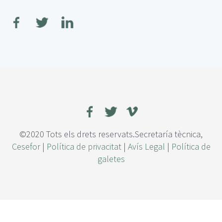
o
b
r
e
E
v
a
l
u
a
c
i
ó
©2020 Tots els drets reservats.Secretaría tècnica,
n
Cesefor
|
Política de privacitat
|
Avís Legal
|
Política de
d
galetes
e
l
a
s
e
v