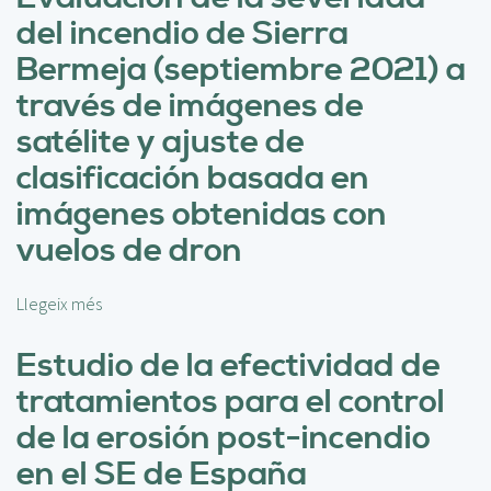
a
r
l
del incendio de Sierra
r
e
a
a
U
Bermeja (septiembre 2021) a
d
l
s
i
través de imágenes de
a
o
v
e
d
satélite y ajuste de
e
v
e
r
clasificación basada en
a
G
s
l
o
imágenes obtenidas con
i
u
o
d
vuelos de dron
a
g
a
c
l
d
i
e
d
Llegeix més
s
ó
E
e
o
n
a
e
b
Estudio de la efectividad de
d
r
s
r
tratamientos para el control
e
t
p
e
l
h
e
E
de la erosión post-incendio
a
E
c
v
en el SE de España
v
n
i
a
u
g