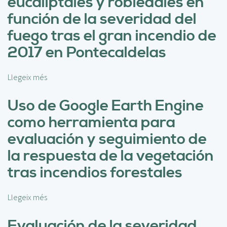
eucaliptales y robledales en
e
función de la severidad del
s
a
fuego tras el gran incendio de
r
2017 en Pontecaldelas
r
o
l
Llegeix més
s
l
o
o
b
Uso de Google Earth Engine
d
r
como herramienta para
e
e
u
C
evaluación y seguimiento de
n
a
la respuesta de la vegetación
m
m
o
b
tras incendios forestales
d
i
e
o
l
Llegeix més
s
s
o
o
e
p
b
Evaluación de la severidad
n