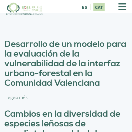
V
ES
CAT
é
s
a
l
c
Desarrollo de un modelo para
o
n
la evaluación de la
t
vulnerabilidad de la interfaz
i
n
urbano-forestal en la
g
Comunidad Valenciana
u
t
Llegeix més
s
o
b
Cambios en la diversidad de
r
especies leñosas de
e
D