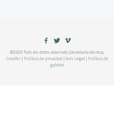
e
E
f
e
c
t
o
d
e
l
©2020 Tots els drets reservats.Secretaría tècnica,
o
Cesefor
|
Política de privacitat
|
Avís Legal
|
Política de
s
galetes
t
r
a
t
a
m
i
e
n