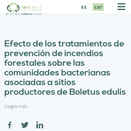
V
ES
CAT
é
s
a
l
c
Efecto de los tratamientos de
o
n
prevención de incendios
t
forestales sobre las
i
n
comunidades bacterianas
g
asociadas a sitios
u
t
productores de Boletus edulis
Llegeix més
s
o
b
r