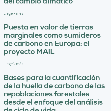
del cambio climático
v
e
l
Llegeix més
s
d
o
e
b
Puesta en valor de tierras
c
r
marginales como sumideros
o
e
n
C
de carbono en Europa: el
c
o
proyecto MAIL
i
n
e
t
n
r
Llegeix més
s
c
i
o
i
b
b
Bases para la cuantificación
a
u
r
c
de la huella de carbono de las
c
e
i
i
P
repoblaciones forestales
ó
ó
u
n
desde el enfoque del análisis
n
e
y
p
s
de ciclo de vida.
p