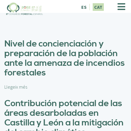
V
ES
CAT
é
s
a
l
c
Nivel de concienciación y
o
n
preparación de la población
t
ante la amenaza de incendios
i
n
forestales
g
u
t
Llegeix més
s
o
b
Contribución potencial de las
r
áreas desarboladas en
e
N
Castilla y León a la mitigación
i