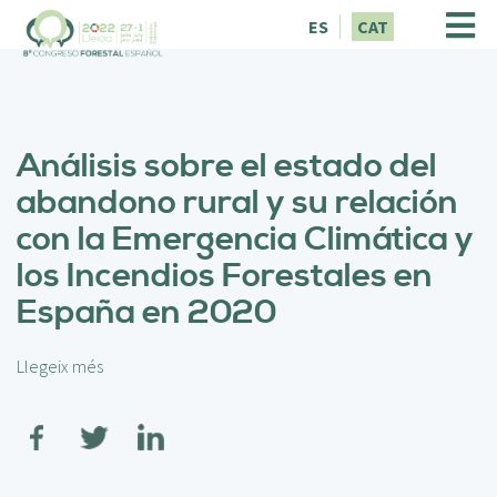
V
ES
CAT
é
s
a
l
c
Análisis sobre el estado del
o
n
abandono rural y su relación
t
con la Emergencia Climática y
i
n
los Incendios Forestales en
g
España en 2020
u
t
Llegeix més
s
o
b
r
e
A