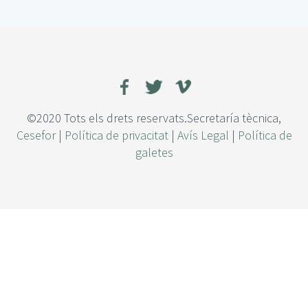
n
á
l
i
s
i
s
s
©2020 Tots els drets reservats.Secretaría tècnica,
o
Cesefor
|
Política de privacitat
|
Avís Legal
|
Política de
b
galetes
r
e
e
l
e
s
t
a
d
o