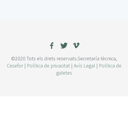
e
E
l
u
s
o
d
e
e
l
©2020 Tots els drets reservats.Secretaría tècnica,
i
Cesefor
|
Política de privacitat
|
Avís Legal
|
Política de
c
galetes
i
t
a
d
o
r
e
s
d