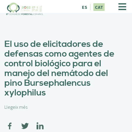
V
ES
CAT
é
s
a
l
c
El uso de elicitadores de
o
n
defensas como agentes de
t
control biológico para el
i
n
manejo del nemátodo del
g
pino Bursephalencus
u
t
xylophilus
Llegeix més
s
o
b
r