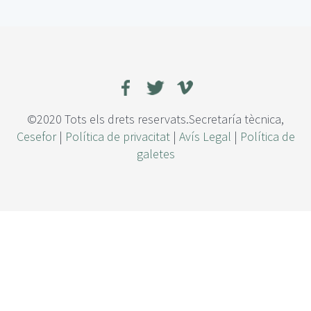
i
s
e
ñ
o
d
e
u
©2020 Tots els drets reservats.Secretaría tècnica,
n
Cesefor
|
Política de privacitat
|
Avís Legal
|
Política de
m
galetes
e
r
c
a
d
o
l
o
c
a