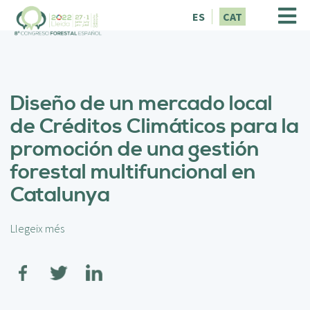
V
ES
CAT
é
s
a
l
c
Diseño de un mercado local
o
n
de Créditos Climáticos para la
t
promoción de una gestión
i
n
forestal multifuncional en
g
Catalunya
u
t
Llegeix més
s
o
b
r
e
D